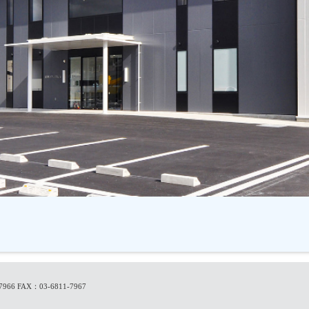
7966
FAX：03-6811-7967