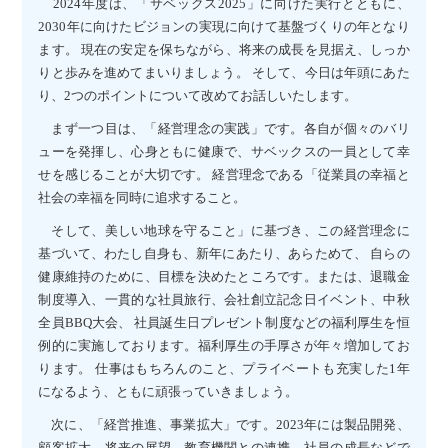
2024年度は、「サベックス2025」に向けた実行とともに、
2030年に向けたビジョンの実現に向けて基盤づくりの年となり
ます。 現在の安定を保ちながら、将来の成長を見据え、しっか
りと歩みを進めてまいりましょう。 そして、今日は年頭にあた
り、2つのポイントについて改めてお話しいたします。
まず一つ目は、「経営理念の実践」です。各自が個々のバリ
ューを発揮し、心身ともに健康で、サベックスの一員として幸
せを感じることが大切です。 経営理念である「従業員の幸福と
社会の幸福を同時に追求すること。
そして、美しい地球を守ること」に基づき、この経営理念に
基づいて、わたし自身も、新年にあたり、あらためて、 自らの
健康維持のために、目標を決めたところです。または、退職金
制度導入、一貫的な社員旅行、会社創立記念日イベント、中秋
全員BBQ大会、 社員誕生日プレゼント制度などの福利厚生を恒
例的に実施しております。福利厚生の手厚さが年々増加してお
ります。 仕事はもちろんのこと、プライベートも充実した1年
になるよう、ともに頑張っていきましょう。
次に、「経営推進、事業拡大」です。2023年には製品開発、
顧客拡大、将来の展望、教育機関との連携、社員の成長などで