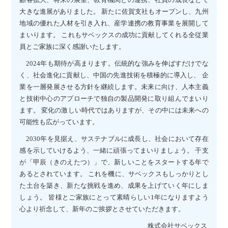
大きな進展がありました。 新たに佐賀支社もオープンし、九州
地域の優れた人材を引き入れ、産学連携の教育事業を展開して
まいります。 これもサベックスの成功に貢献してくれる全従業
員とご家族に深く感謝いたします。
2024年も期待が高まります。伝統的な強みを伸ばすだけでな
く、社会進化に貢献し、中国の先進技術を積極的に導入し、 企
業を一層発展させる方針を継続します。未来に向け、人本主義
と技術中心のアプローチで独自の製品開発に取り組んでまいり
ます。 変化の激しい時代ではありますが、その中には未来への
可能性も広がっています。
2030年を見据え、サステナブルに成長し、社会において存在
感を示していけるよう、一緒に頑張ってまいりましょう。 干支
が「甲辰（きのえたつ）」で、新しいことをスタートする年で
あるとされています。 これを機に、サベックスもしっかりとし
た土台を築き、新たな挑戦を進め、成果を上げていく年にしま
しょう。 皆様とご家族にとって素晴らしい1年になりますよう
心より祈念して、新年のご挨拶とさせていただきます。
株式会社サベックス