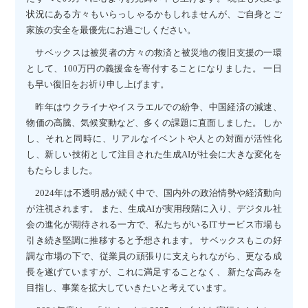
状況にある方々もいらっしゃるかもしれませんが、ご自身とご
家族の安全を最優先にお過ごしください。
サベックスは被災者の方々の救済と被災地の復旧支援の一環
として、100万円の義援金を寄付することになりました。 一日
も早い復旧をお祈り申し上げます。
昨年はウクライナやイスラエルでの紛争、中国経済の減速、
物価の高騰、気候変動など、多くの課題に直面しました。 しか
し、それと同時に、リアルなイベントや人との対面が活性化
し、新しい技術として注目された生成AIが社会に大きな変化を
もたらしました。
2024年は不透明感が続く中で、国内外の政治情勢や経済動向
が注視されます。 また、生成AIが実用段階に入り、デジタル社
会の進化が期待される一方で、私たちがいるITサービス市場も
引き続き堅調に推移すると予想されます。 サベックスもこの好
調な市場の下で、従業員の頑張りに支えられながら、更なる成
長を遂げていますが、これに満足することなく、 新たな高みを
目指し、事業を拡大していきたいと考えています。