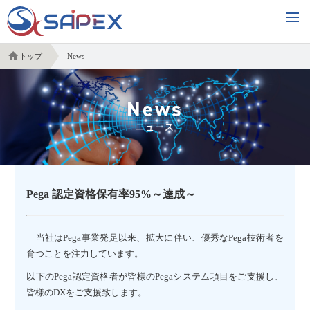
トップ
News
News
ニュース
Pega 認定資格保有率95%～達成～
当社はPega事業発足以来、拡大に伴い、優秀なPega技術者を
育つことを注力しています。
以下のPega認定資格者が皆様のPegaシステム項目をご支援し、
皆様のDXをご支援致します。